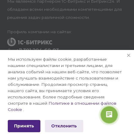
Мы являемся партнером 1С-Битрикс и Битрикс24. И
обладаем всеми необходимыми компетенциями для
решения задач различной сложности.
Профиль компании на сайтах:
+7 391 204-60-83
Заказать звонок
Мы используем файлы cookie, разработанные
нашими специалистами и третьими лицами, для
info@conversite.ru
анализа событий на нашем веб-сайте, что позволяет
нам улучшать взаимодействие с пользователями и
г. Красноярск, ул. Ладо Кецховели 22а, офис 8-28/1
обслуживание. Продолжая просмотр страниц
нашего сайта, вы принимаете условия его
использования. Более подробные сведения
смотрите в нашей
Политике в отношении файлов
Cookie
.
© 2026 Конверсайт - Разработка и продвижение
сайтов на 1С-Битрикс
Принять
Отклонить
Политика конфиденциальности
|
Публичная оферта