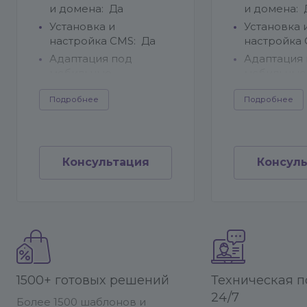
и домена:
Да
и домена:
Установка и
Установка 
настройка CMS:
Да
настройка
Адаптация под
Адаптация
мобильные
мобильные
устройства:
Да
устройства
Подробнее
Подробнее
Интеграция с
Интеграци
корпоративной
или 1С:
Да
почтой:
Да
Интеграция
Подключение
корпорати
Консультация
Консул
аналитики
почтой:
Да
(Яндекс.Метрика,
Интеграция
Google Analytics):
Да
платёжным
Обучение персонала:
системами
Да
Каталог то
Срок выполнения:
от
фильтрами
7 дней
сортировк
Техническая
Личный ка
1500+ готовых решений
Техническая 
поддержка:
покупателя
24/7
Более 1500 шаблонов и
Пожизненно
заказов:
Д