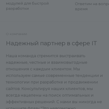
модулей для быстрой
Ответим на вопр
Настройка 
разработки
время
скидок и
промокодо
Подключе
аналитики
(Яндекс.Ме
О компании
Google Analy
Надежный партнер в сфере IT
Подключе
онлайн-кас
ФЗ):
Да
Наша команда стремится выстраивать
Службы до
надежные, честные и взаимовыгодные
Обучение 
отношения с каждым клиентом. Мы
Да
используем самые современные тенденции и
Срок выпо
технологии при разработке и продвижении
1 месяца
сайтов. Консультируя наших клиентов, мы
Техническа
всегда нацелены на поиск оптимальных и
поддержка
пожизненн
эффективных решений. С нами вы никогда не
услышите фразу "Это невозможно