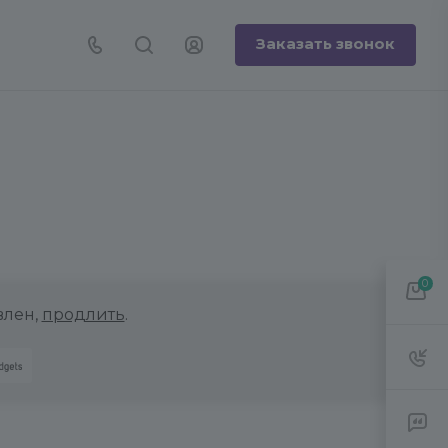
Заказать звонок
0
влен,
продлить
.