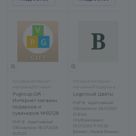
Готовые интернет-
Готовые интернет-
магазины/Готовые
магазины/Подарки и
сайты/Подарки и
сувениры
Pvgroup.Gift -
Logicloud: Цветы
сувениры/Каталог
Интернет магазин
PHP 8
Адаптивный
товаров, услуг
подарков и
Обновлено: 26.11.2025
сувениров №60128
13:12:44
Опубликовано:
PHP 8
Адаптивный
25.01.2024 17:00:52
Обновлено: 18.07.2026
Бизнес, Малый бизнес,
15:25:23