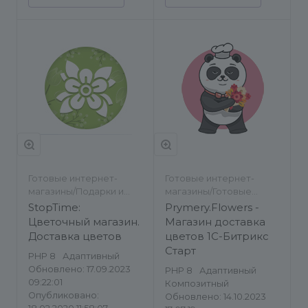
Готовые интернет-
Готовые интернет-
магазины/Подарки и
магазины/Готовые
сувениры
сайты/Подарки и
StopTime:
Prymery.Flowers -
сувениры/Каталог
Цветочный магазин.
Магазин доставка
товаров, услуг
Доставка цветов
цветов 1С-Битрикс
Старт
PHP 8
Адаптивный
Обновлено: 17.09.2023
PHP 8
Адаптивный
09:22:01
Композитный
Опубликовано:
Обновлено: 14.10.2023