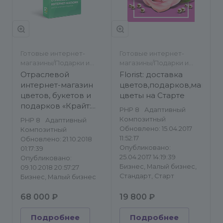
Готовые интернет-
Готовые интернет-
магазины/Подарки и
магазины/Подарки и
сувениры/Другое
сувениры
Отраслевой
Florist: доставка
интернет-магазин
цветов,подарков,магазин
цветов, букетов и
цветы на Старте
подарков «Крайт:
PHP 8
Адаптивный
Flowers»
Композитный
PHP 8
Адаптивный
Обновлено: 15.04.2017
Композитный
11:52:17
Обновлено: 21.10.2018
Опубликовано:
01:17:39
25.04.2017 14:19:39
Опубликовано:
Бизнес, Малый бизнес,
09.10.2018 20:57:27
Стандарт, Старт
Бизнес, Малый бизнес
68 000 ₽
19 800 ₽
Подробнее
Подробнее