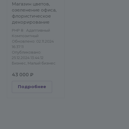
сувениры/
Магазин цветов,
Корпоративный сайт
озеленение офиса,
флористическое
декорирование
PHP 8
Адаптивный
Композитный
Обновлено: 02.11.2024
16:37:11
Опубликовано:
25.12.2024 13:44:12
Бизнес, Малый бизнес
43 000 ₽
Подробнее