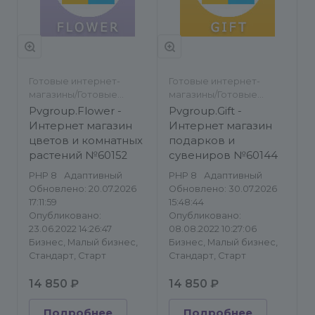
Готовые интернет-
Готовые интернет-
магазины/Готовые
магазины/Готовые
сайты/Подарки и
сайты/Подарки и
Pvgroup.Flower -
Pvgroup.Gift -
сувениры/Каталог
сувениры/Каталог
Интернет магазин
Интернет магазин
товаров, услуг
товаров, услуг
цветов и комнатных
подарков и
растений №60152
сувениров №60144
PHP 8
Адаптивный
PHP 8
Адаптивный
Обновлено: 20.07.2026
Обновлено: 30.07.2026
17:11:59
15:48:44
Опубликовано:
Опубликовано:
23.06.2022 14:26:47
08.08.2022 10:27:06
Бизнес, Малый бизнес,
Бизнес, Малый бизнес,
Стандарт, Старт
Стандарт, Старт
14 850 ₽
14 850 ₽
Подробнее
Подробнее