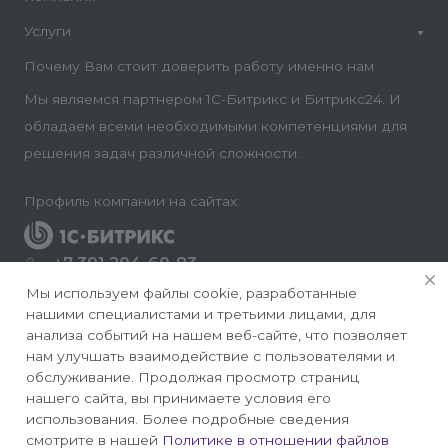
Услуги
Почему Вам стоит доверить работу именно нам
Мы являемся партнером 1С-Битрикс и Битрикс24. И
обладаем всеми необходимыми компетенциями для
решения задач различной сложности.
Профиль компании на сайтах:
+7 391 204-60-83
Заказать звонок
Мы используем файлы cookie, разработанные
нашими специалистами и третьими лицами, для
info@conversite.ru
анализа событий на нашем веб-сайте, что позволяет
нам улучшать взаимодействие с пользователями и
г. Красноярск, ул. Ладо Кецховели 22а, офис 8-28/1
обслуживание. Продолжая просмотр страниц
нашего сайта, вы принимаете условия его
использования. Более подробные сведения
смотрите в нашей
Политике в отношении файлов