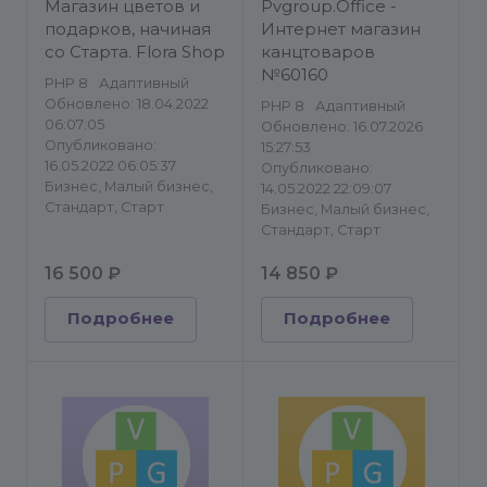
сайты/Подарки и
сайты/Подарки и
Магазин цветов и
Pvgroup.Office -
сувениры/Каталог
сувениры/Каталог
подарков, начиная
Интернет магазин
товаров, услуг
товаров, услуг
со Старта. Flora Shop
канцтоваров
№60160
PHP 8
Адаптивный
Обновлено: 18.04.2022
PHP 8
Адаптивный
06:07:05
Обновлено: 16.07.2026
Опубликовано:
15:27:53
16.05.2022 06:05:37
Опубликовано:
Бизнес, Малый бизнес,
14.05.2022 22:09:07
Стандарт, Старт
Бизнес, Малый бизнес,
Стандарт, Старт
16 500 ₽
14 850 ₽
Подробнее
Подробнее