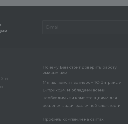
ь
ции
Почему Вам стоит доверить работу
именно нам
айты
Мы являемся партнером 1С-Битрикс и
ны
Битрикс24. И обладаем всеми
необходимыми компетенциями для
решения задач различной сложности.
Профиль компании на сайтах: