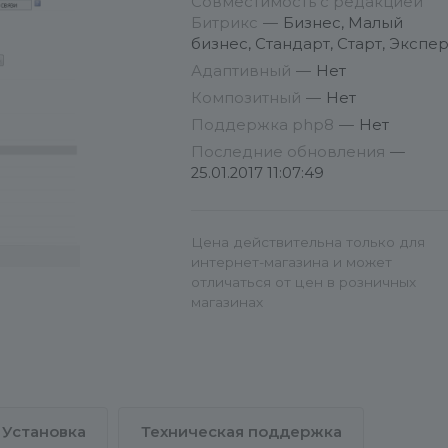
Совместимость с редакцией
оставляйте в комментариях к
Битрикс
—
Бизнес, Малый
компоненту.
бизнес, Стандарт, Старт, Экспер
Адаптивный
—
Нет
Композитный
—
Нет
Поддержка php8
—
Нет
Последние обновления
—
25.01.2017 11:07:49
Цена действительна только для
интернет-магазина и может
отличаться от цен в розничных
магазинах
Установка
Техническая поддержка