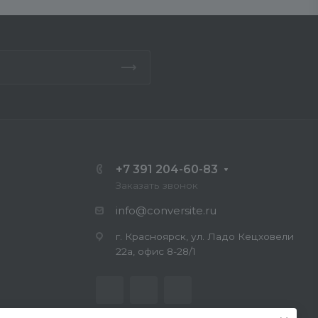
+7 391 204-60-83
Заказать звонок
info@conversite.ru
г. Красноярск, ул. Ладо Кецховели
22а, офис 8-28/1