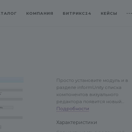
АТАЛОГ
КОМПАНИЯ
БИТРИКС24
КЕЙСЫ
Просто установите модуль и в
разделе informUnity списка
компонентов визуального
редактора появится новый
компонент. Связаться с
Подробности
разработчиками можно здесь:
Характеристики
http://informunity.ru/contacts/
Замечания и пожелания