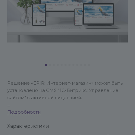
Решение «EPIR: Интернет-магазин» может быть
установлено на CMS "1С-Битрикc: Управление
сайтом" с активной лицензией.
Установка решения производится с помощью
Подробности
Мастера установки.
Характеристики
Перед обращением в службу поддержки EPIR,
пожалуйста, ознакомьтесь с документацией по