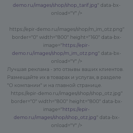
demo.ru/images/shop/shop_tarif.jpg
" data-bx-
onload="Y" />
https://epir-demo.ru/images/shop/m_im_otz.png"
border="0" width="800" height="160" data-bx-
image="
https://epir-
demo.ru/images/shop/m_im_otz.png
" data-bx-
onload="Y" />
Лучшая реклама - это отзывы ваших клиентов.
Размещайте их в товарах и услугах, в разделе
"О компании" и на главной странице.
https://epir-demo.ru/images/shop/shop_otz.jpg"
border="0" width="800" height="800" data-bx-
image="
https://epir-
demo.ru/images/shop/shop_otz.jpg
" data-bx-
onload="Y" />