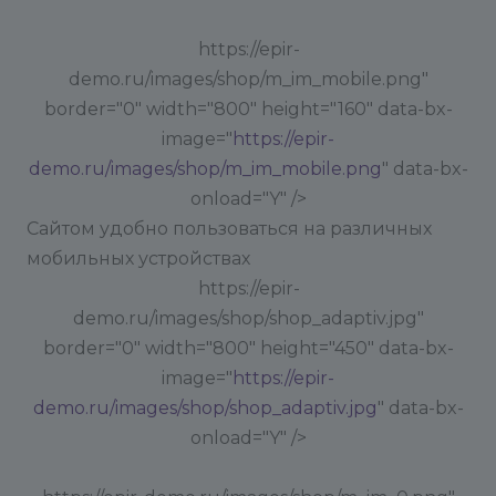
https://epir-
demo.ru/images/shop/m_im_mobile.png"
border="0" width="800" height="160" data-bx-
image="
https://epir-
demo.ru/images/shop/m_im_mobile.png
" data-bx-
onload="Y" />
Сайтом удобно пользоваться на различных
мобильных устройствах
https://epir-
demo.ru/images/shop/shop_adaptiv.jpg"
border="0" width="800" height="450" data-bx-
image="
https://epir-
demo.ru/images/shop/shop_adaptiv.jpg
" data-bx-
onload="Y" />