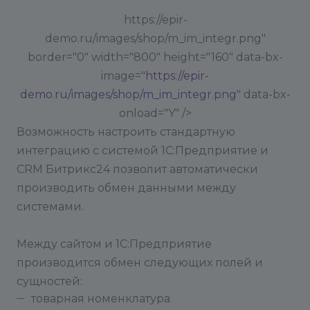
https://epir-
demo.ru/images/shop/m_im_integr.png"
border="0" width="800" height="160" data-bx-
image="
https://epir-
demo.ru/images/shop/m_im_integr.png
" data-bx-
onload="Y" />
Возможность настроить стандартную
интеграцию с системой 1С:Предприятие и
CRM Битрикс24 позволит автоматически
производить обмен данными между
системами.
Между сайтом и 1С:Предприятие
производится обмен следующих полей и
сущностей:
товарная номенклатура