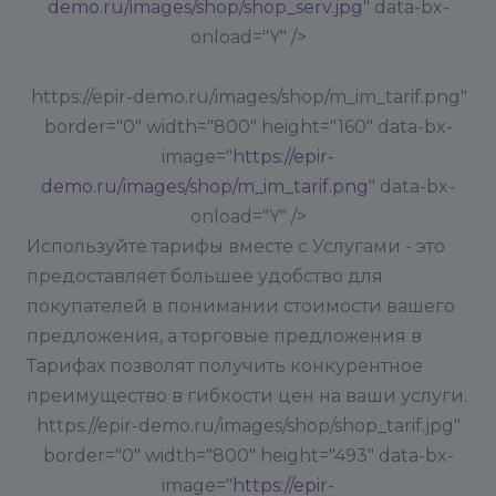
demo.ru/images/shop/shop_serv.jpg
" data-bx-
onload="Y" />
https://epir-demo.ru/images/shop/m_im_tarif.png"
border="0" width="800" height="160" data-bx-
image="
https://epir-
demo.ru/images/shop/m_im_tarif.png
" data-bx-
onload="Y" />
Используйте тарифы вместе с Услугами - это
предоставляет большее удобство для
покупателей в понимании стоимости вашего
предложения, а торговые предложения в
Тарифах позволят получить конкурентное
преимущество в гибкости цен на ваши услуги.
https://epir-demo.ru/images/shop/shop_tarif.jpg"
border="0" width="800" height="493" data-bx-
image="
https://epir-