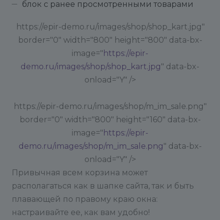
блок с ранее просмотренными товарами
https://epir-demo.ru/images/shop/shop_kart.jpg"
border="0" width="800" height="800" data-bx-
image="
https://epir-
demo.ru/images/shop/shop_kart.jpg
" data-bx-
onload="Y" />
https://epir-demo.ru/images/shop/m_im_sale.png"
border="0" width="800" height="160" data-bx-
image="
https://epir-
demo.ru/images/shop/m_im_sale.png
" data-bx-
onload="Y" />
Привычная всем корзина может
располагаться как в шапке сайта, так и быть
плавающей по правому краю окна:
настраивайте ее, как вам удобно!