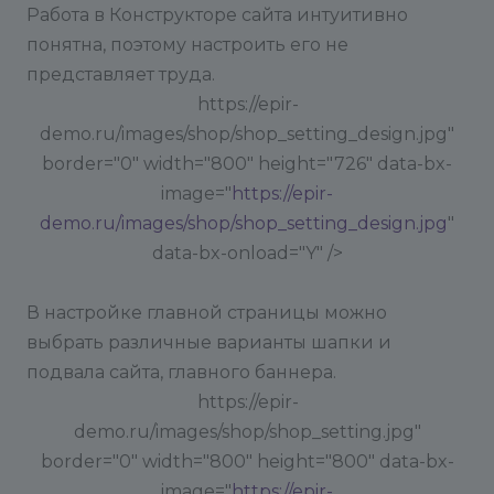
Работа в Конструкторе сайта интуитивно
понятна, поэтому настроить его не
представляет труда.
https://epir-
demo.ru/images/shop/shop_setting_design.jpg"
border="0" width="800" height="726" data-bx-
image="
https://epir-
demo.ru/images/shop/shop_setting_design.jpg
"
data-bx-onload="Y" />
В настройке главной страницы можно
выбрать различные варианты шапки и
подвала сайта, главного баннера.
https://epir-
demo.ru/images/shop/shop_setting.jpg"
border="0" width="800" height="800" data-bx-
image="
https://epir-