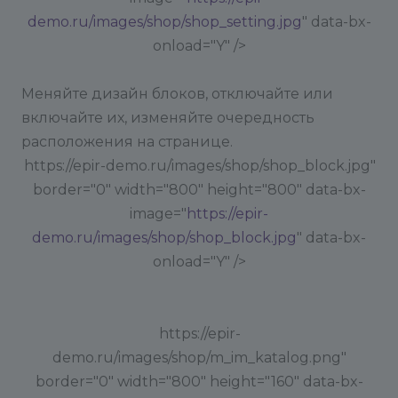
demo.ru/images/shop/shop_setting.jpg
" data-bx-
onload="Y" />
Меняйте дизайн блоков, отключайте или
включайте их, изменяйте очередность
расположения на странице.
https://epir-demo.ru/images/shop/shop_block.jpg"
border="0" width="800" height="800" data-bx-
image="
https://epir-
demo.ru/images/shop/shop_block.jpg
" data-bx-
onload="Y" />
https://epir-
demo.ru/images/shop/m_im_katalog.png"
border="0" width="800" height="160" data-bx-