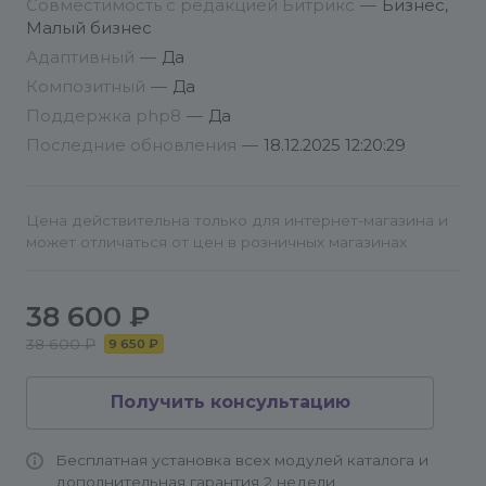
Совместимость с редакцией Битрикс
—
Бизнес,
Решению на сайте Техподдержки.
Малый бизнес
Адаптивный
—
Да
Если вы не нашли ответ на свой вопрос,
Композитный
—
Да
оформите обращение в поддержку на странице
Поддержка php8
—
Да
https://support.epir.biz/
Последние обновления
—
18.12.2025 12:20:29
Для создания обращения нужно
предварительно зарегистрироваться/
Цена действительна только для интернет-магазина и
авторизоваться на сайте поддержки.
может отличаться от цен в розничных магазинах
38 600 ₽
38 600 ₽
9 650 ₽
Получить консультацию
Бесплатная установка всех модулей каталога и
дополнительная гарантия 2 недели