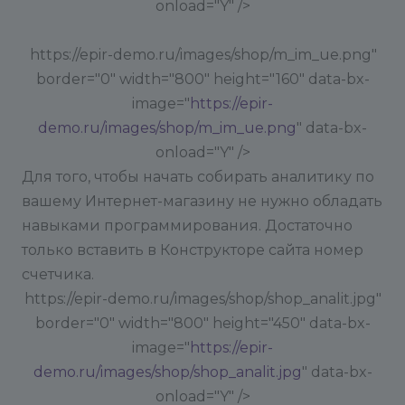
onload="Y" />
https://epir-demo.ru/images/shop/m_im_ue.png"
border="0" width="800" height="160" data-bx-
image="
https://epir-
demo.ru/images/shop/m_im_ue.png
" data-bx-
onload="Y" />
Для того, чтобы начать собирать аналитику по
вашему Интернет-магазину не нужно обладать
навыками программирования. Достаточно
только вставить в Конструкторе сайта номер
счетчика.
https://epir-demo.ru/images/shop/shop_analit.jpg"
border="0" width="800" height="450" data-bx-
image="
https://epir-
demo.ru/images/shop/shop_analit.jpg
" data-bx-
onload="Y" />