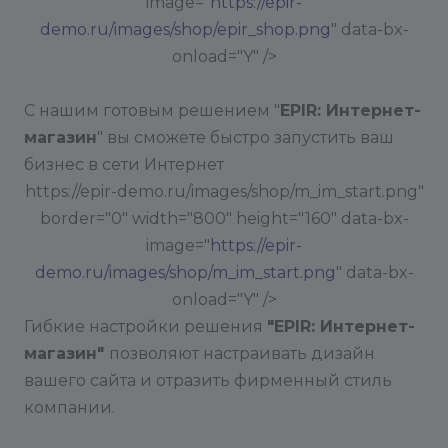
image="
https://epir-
demo.ru/images/shop/epir_shop.png
" data-bx-
onload="Y" />
С нашим готовым решением "
EPIR: Интернет-
магазин
" вы сможете быстро запустить ваш
бизнес в сети Интернет
https://epir-demo.ru/images/shop/m_im_start.png"
border="0" width="800" height="160" data-bx-
image="
https://epir-
demo.ru/images/shop/m_im_start.png
" data-bx-
onload="Y" />
Гибкие настройки решения
"EPIR: Интернет-
магазин"
позволяют настраивать дизайн
вашего сайта и отразить фирменный стиль
компании.