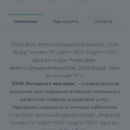
Описание
Как купить
Оплата
https://epir-demo.ru/images/stati/sale/06_2026-
60.jpg" border="0" width="800" height="400"
data-bx-image="
https://epir-
demo.ru/images/stati/sale/06_2026-60.jpg
" data-
bx-onload="Y" />
"
EPIR: Интернет-магазин
" – универсальное
решение для создания интернет-магазина с
каталогом товаров, разделами услуг,
тарифами, корзиной и личным кабинетом.
https://epir-demo.ru/images/shop/epir_shop.png"
border="0" width="800" height="800" data-bx-