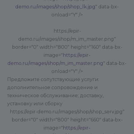
demo.ru/images/shop/shop_lk.jpg
" data-bx-
onload="Y" />
https://epir-
demo.ru/images/shop/m_im_master.png"
border="0" width="800" height="160" data-bx-
image="
https://epir-
demo.ru/images/shop/m_im_master.png
" data-bx-
onload="Y" />
Предложите сопутствующие услуги:
дополнительное сопровождение и
техническое обслуживание; доставку,
установку или сборку
https://epir-demo.ru/images/shop/shop_serv.jpg"
border="0" width="800" height="660" data-bx-
image="
https://epir-