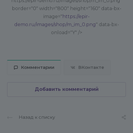
https://epir-demo.ru/images/shop/m_im_0.png"
border="0" width="800" height="160" data-bx-
image="
https://epir-
demo.ru/images/shop/m_im_0.png
" data-bx-
onload="Y" />
Комментарии
ВКонтакте
Добавить комментарий
Назад к списку