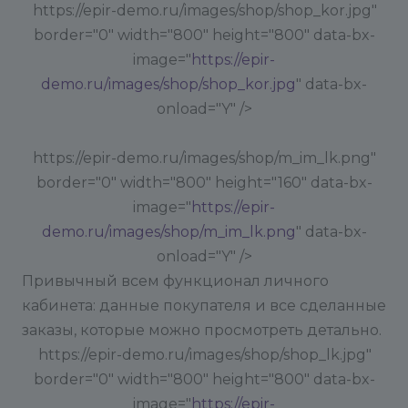
https://epir-demo.ru/images/shop/shop_kor.jpg"
border="0" width="800" height="800" data-bx-
image="
https://epir-
demo.ru/images/shop/shop_kor.jpg
" data-bx-
onload="Y" />
https://epir-demo.ru/images/shop/m_im_lk.png"
border="0" width="800" height="160" data-bx-
image="
https://epir-
demo.ru/images/shop/m_im_lk.png
" data-bx-
onload="Y" />
Привычный всем функционал личного
кабинета: данные покупателя и все сделанные
заказы, которые можно просмотреть детально.
https://epir-demo.ru/images/shop/shop_lk.jpg"
border="0" width="800" height="800" data-bx-
image="
https://epir-