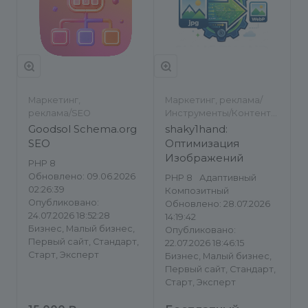
Маркетинг,
Маркетинг, реклама/
реклама/SEO
Инструменты/Контент-
менеджеру/SEO
Goodsol Schema.org
shaky1hand:
SEO
Оптимизация
Изображений
PHP 8
Обновлено: 09.06.2026
PHP 8
Адаптивный
02:26:39
Композитный
Опубликовано:
Обновлено: 28.07.2026
24.07.2026 18:52:28
14:19:42
Бизнес, Малый бизнес,
Опубликовано:
Первый сайт, Стандарт,
22.07.2026 18:46:15
Старт, Эксперт
Бизнес, Малый бизнес,
Первый сайт, Стандарт,
Старт, Эксперт