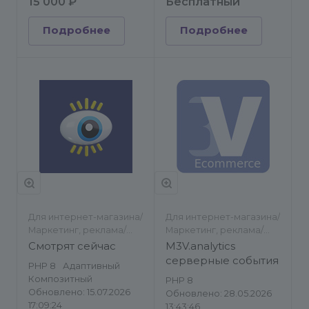
15 000 ₽
Бесплатный
Подробнее
Подробнее
Для интернет-магазина/
Для интернет-магазина/
Маркетинг, реклама/
Маркетинг, реклама/
Статистика сайта
Другое/Статистика
Смотрят сейчас
M3V.analytics
сайта
серверные события
PHP 8
Адаптивный
Композитный
PHP 8
Обновлено: 15.07.2026
Обновлено: 28.05.2026
17:09:24
13:43:46