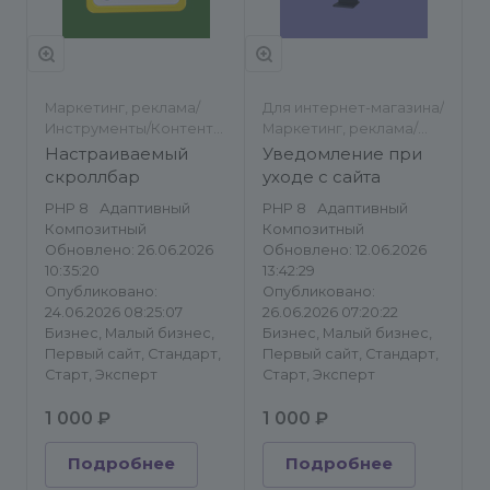
Маркетинг, реклама/
Для интернет-магазина/
Инструменты/Контент-
Маркетинг, реклама/
менеджеру/Другое
Другое/Баннеры
Настраиваемый
Уведомление при
скроллбар
уходе с сайта
PHP 8
Адаптивный
PHP 8
Адаптивный
Композитный
Композитный
Обновлено: 26.06.2026
Обновлено: 12.06.2026
10:35:20
13:42:29
Опубликовано:
Опубликовано:
24.06.2026 08:25:07
26.06.2026 07:20:22
Бизнес, Малый бизнес,
Бизнес, Малый бизнес,
Первый сайт, Стандарт,
Первый сайт, Стандарт,
Старт, Эксперт
Старт, Эксперт
1 000 ₽
1 000 ₽
Подробнее
Подробнее