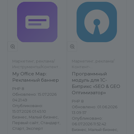
Маркетинг, реклама/
Маркетинг, реклама/
Инструменты/Контент-
Контент-
менеджеру/Баннеры
менеджеру/SEO
My Office Map:
Программный
Рекламный баннер
модуль для 1С-
Битрикс «SEO & GEO
PHP 8
Оптимизатор»
Обновлено: 15.07.2026
04:21:49
PHP 8
Опубликовано:
Обновлено: 01.06.2026
15.07.2026 01:45:10
13:09:57
Бизнес, Малый бизнес,
Опубликовано:
Первый сайт, Стандарт,
06.07.2026 11:52:42
Старт, Эксперт
Бизнес, Малый бизнес,