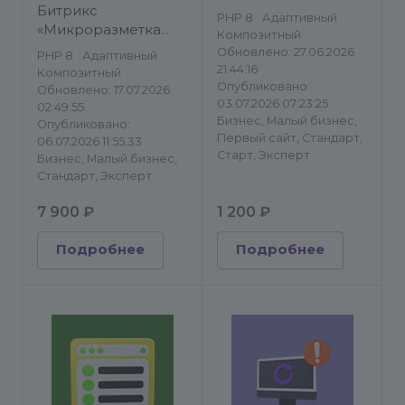
Битрикс
PHP 8
Адаптивный
«Микроразметка
Композитный
Schema.org»
Обновлено: 27.06.2026
PHP 8
Адаптивный
21:44:16
Композитный
Опубликовано:
Обновлено: 17.07.2026
03.07.2026 07:23:25
02:49:55
Бизнес, Малый бизнес,
Опубликовано:
Первый сайт, Стандарт,
06.07.2026 11:55:33
Старт, Эксперт
Бизнес, Малый бизнес,
Стандарт, Эксперт
7 900 ₽
1 200 ₽
Подробнее
Подробнее