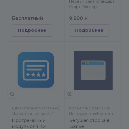
Первый сайт, Стандарт,
Старт, Эксперт
Бесплатный
9 900 ₽
Подробнее
Подробнее
Для интернет-магазина/
Маркетинг, реклама/
Маркетинг, реклама/
Инструменты/Контент-
Другое/SEO
менеджеру/Баннеры
Программный
Бегущая строка в
модуль для 1С-
шапке