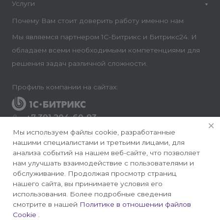
Услуги
Почему Вам стоит доверить работу именно нам
Мы являемся партнером 1С-Битрикс и Битрикс24. И
обладаем всеми необходимыми компетенциями для
решения задач различной сложности.
Профиль компании на сайтах:
+7 391 204-60-83
Заказать звонок
Мы используем файлы cookie, разработанные
нашими специалистами и третьими лицами, для
info@conversite.ru
анализа событий на нашем веб-сайте, что позволяет
нам улучшать взаимодействие с пользователями и
г. Красноярск, ул. Ладо Кецховели 22а, офис 8-28/1
обслуживание. Продолжая просмотр страниц
нашего сайта, вы принимаете условия его
использования. Более подробные сведения
смотрите в нашей
Политике в отношении файлов
Cookie
.