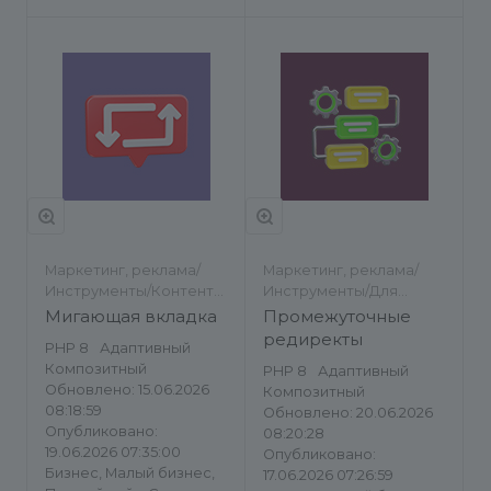
Маркетинг, реклама/
Маркетинг, реклама/
Инструменты/Контент-
Инструменты/Для
менеджеру/Другое
разработчиков/
Мигающая вкладка
Промежуточные
Статистика сайта
редиректы
PHP 8
Адаптивный
Композитный
PHP 8
Адаптивный
Обновлено: 15.06.2026
Композитный
08:18:59
Обновлено: 20.06.2026
Опубликовано:
08:20:28
19.06.2026 07:35:00
Опубликовано:
Бизнес, Малый бизнес,
17.06.2026 07:26:59