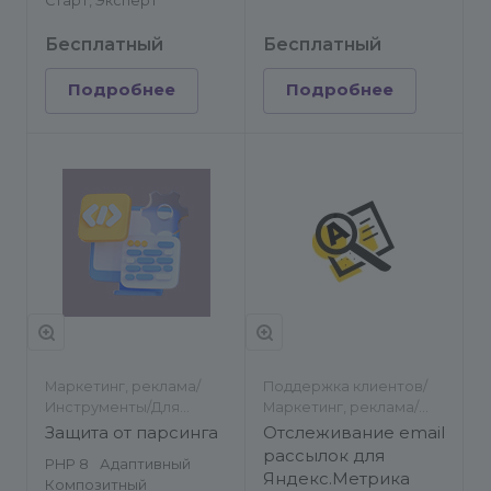
Старт, Эксперт
Бесплатный
Бесплатный
Подробнее
Подробнее
Маркетинг, реклама/
Поддержка клиентов/
Инструменты/Для
Маркетинг, реклама/
разработчиков/SEO
Статистика сайта/
Защита от парсинга
Отслеживание email
Подписки и рассылки
рассылок для
PHP 8
Адаптивный
Яндекс.Метрика
Композитный