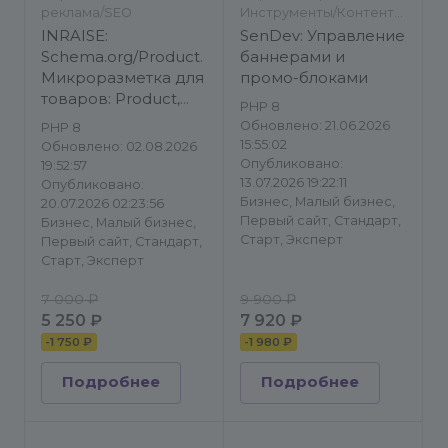
реклама/SEO
Инструменты/Контент-
менеджеру/Баннеры
INRAISE:
SenDev: Управление
Schema.org/Product.
баннерами и
Микроразметка для
промо-блоками
товаров: Product,
PHP 8
Offer,
Обновлено: 21.06.2026
PHP 8
AggregateOffer,
15:55:02
Обновлено: 02.08.2026
OfferCatalog
Опубликовано:
19:52:57
13.07.2026 19:22:11
Опубликовано:
Бизнес, Малый бизнес,
20.07.2026 02:23:56
Первый сайт, Стандарт,
Бизнес, Малый бизнес,
Старт, Эксперт
Первый сайт, Стандарт,
Старт, Эксперт
7 000 ₽
9 900 ₽
5 250 ₽
7 920 ₽
-
1 750 ₽
-
1 980 ₽
Подробнее
Подробнее