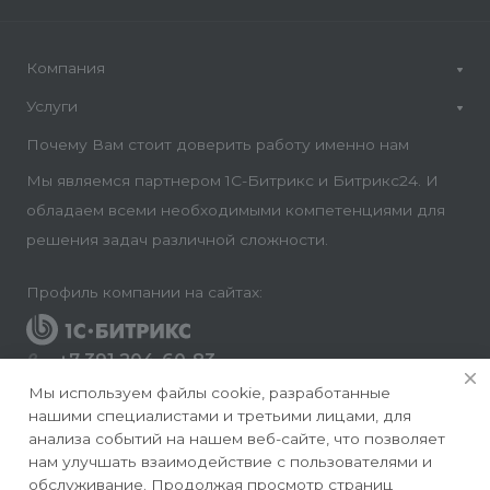
Компания
Услуги
Почему Вам стоит доверить работу именно нам
Мы являемся партнером 1С-Битрикс и Битрикс24. И
обладаем всеми необходимыми компетенциями для
решения задач различной сложности.
Профиль компании на сайтах:
+7 391 204-60-83
Заказать звонок
Мы используем файлы cookie, разработанные
нашими специалистами и третьими лицами, для
info@conversite.ru
анализа событий на нашем веб-сайте, что позволяет
нам улучшать взаимодействие с пользователями и
г. Красноярск, ул. Ладо Кецховели 22а, офис 8-28/1
обслуживание. Продолжая просмотр страниц