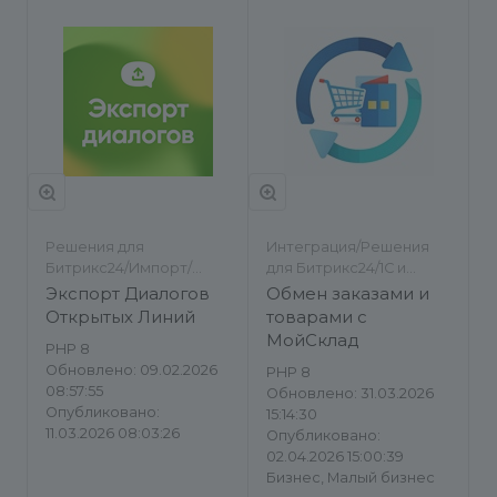
Решения для
Интеграция/Решения
Битрикс24/Импорт/
для Битрикс24/1С и
экспорт/Другое
другие ERP/Импорт/
Экспорт Диалогов
Обмен заказами и
экспорт
Открытых Линий
товарами с
МойСклад
PHP 8
Обновлено: 09.02.2026
PHP 8
08:57:55
Обновлено: 31.03.2026
Опубликовано:
15:14:30
11.03.2026 08:03:26
Опубликовано:
02.04.2026 15:00:39
Бизнес, Малый бизнес