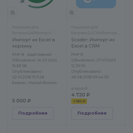
Решения для
Решения для
Битрикс24/Импорт/
Битрикс24/CRM/Импорт/
экспорт
экспорт
Импорт из Excel в
Scoder: Импорт из
корзину
Excel в CRM
PHP 8
Адаптивный
PHP 8
Обновлено: 14.03.2024
Обновлено: 27.07.2023
15:28:58
12:35:50
Опубликовано:
Опубликовано:
02.01.2018 15:11:28
28.08.2018 09:44:53
Бизнес, Малый бизнес
5 900 ₽
4 720 ₽
5 000 ₽
-
1 180 ₽
Подробнее
Подробнее