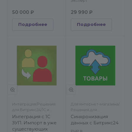
Эксперт
50 000 ₽
29 990 ₽
Подробнее
Подробнее
Интеграция/Решения
Для интернет-магазина/
для Битрикс24/1С и
Решения для
другие ERP/Импорт/
Битрикс24/Импорт/
Интеграция c 1С
Синхронизация
экспорт
экспорт
ЗУП. Импорт в уже
данных с Битрикс24
существующих
PHP 8