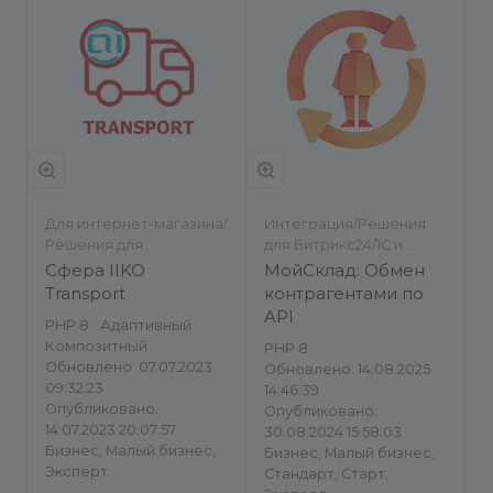
Для интернет-магазина/
Интеграция/Решения
Решения для
для Битрикс24/1С и
Битрикс24/Работа с
другие ERP/Импорт/
Сфера IIKO
МойСклад: Обмен
заказами/Импорт/
экспорт
Transport
контрагентами по
экспорт
API
PHP 8
Адаптивный
Композитный
PHP 8
Обновлено: 07.07.2023
Обновлено: 14.08.2025
09:32:23
14:46:39
Опубликовано:
Опубликовано:
14.07.2023 20:07:57
30.08.2024 15:58:03
Бизнес, Малый бизнес,
Бизнес, Малый бизнес,
Эксперт
Стандарт, Старт,