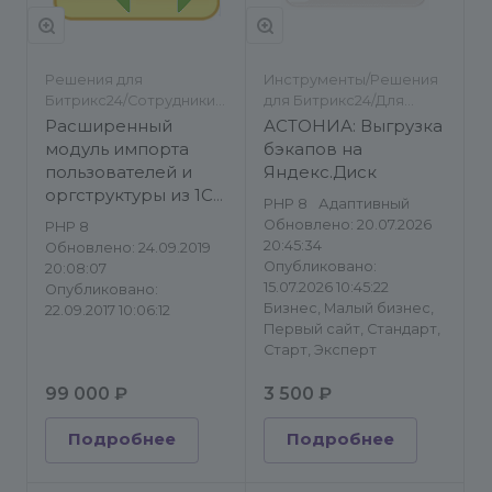
Решения для
Инструменты/Решения
Битрикс24/Сотрудники/
для Битрикс24/Для
Импорт/экспорт
разработчиков/
Расширенный
АСТОНИА: Выгрузка
Импорт/экспорт
модуль импорта
бэкапов на
пользователей и
Яндекс.Диск
оргструктуры из 1С
PHP 8
Адаптивный
ЗУП
Обновлено: 20.07.2026
PHP 8
20:45:34
Обновлено: 24.09.2019
Опубликовано:
20:08:07
15.07.2026 10:45:22
Опубликовано:
Бизнес, Малый бизнес,
22.09.2017 10:06:12
Первый сайт, Стандарт,
Старт, Эксперт
99 000 ₽
3 500 ₽
Подробнее
Подробнее