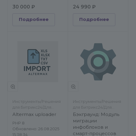
30 000 ₽
24 990 ₽
Подробнее
Подробнее
Инструменты/Решения
Инструменты/Решения
для Битрикс24/Для
для Битрикс24/Для
разработчиков/
разработчиков/
Altermax uploader
Бэкграунд: Модуль
Импорт/экспорт
Импорт/экспорт
миграции
PHP 8
инфоблоков и
Обновлено: 26.08.2025
смарт-процессов
15:38:34