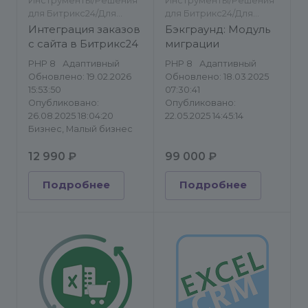
Инструменты/Решения
Инструменты/Решения
для Битрикс24/Для
для Битрикс24/Для
разработчиков/
разработчиков/
Интеграция заказов
Бэкграунд: Модуль
Импорт/экспорт
Импорт/экспорт
с сайта в Битрикс24
миграции
PHP 8
Адаптивный
PHP 8
Адаптивный
Обновлено: 19.02.2026
Обновлено: 18.03.2025
15:53:50
07:30:41
Опубликовано:
Опубликовано:
26.08.2025 18:04:20
22.05.2025 14:45:14
Бизнес, Малый бизнес
12 990 ₽
99 000 ₽
Подробнее
Подробнее