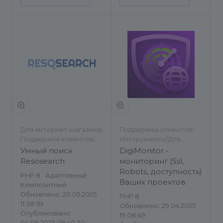
Для интернет-магазина/
Поддержка клиентов/
Поддержка клиентов/
Инструменты/Для
Другое
разработчиков/Другое
Умный поиск
DigiMonitor -
Resosearch
мониторинг (Ssl,
Robots, доступность)
PHP 8
Адаптивный
Ваших проектов
Композитный
Обновлено: 20.05.2025
PHP 8
11:38:59
Обновлено: 29.04.2025
Опубликовано:
19:08:49
04.06.2025 09:40:30