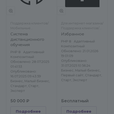
Поддержка клиентов/
Для интернет-магазина/
Мобильные
Поддержка клиентов/
приложения/Другое
Другое/Другое
Система
Избранное
дистанционного
PHP 8
Адаптивный
обучения
Композитный
Обновлено: 21.01.2026
PHP 8
Адаптивный
19:01:09
Композитный
Опубликовано:
Обновлено: 28.07.2025
31.07.2025 10:56:24
01:41:53
Бизнес, Малый бизнес,
Опубликовано:
Первый сайт, Стандарт,
16.07.2025 09:43:59
Старт, Эксперт
Бизнес, Малый бизнес,
Стандарт, Старт,
Эксперт
50 000 ₽
Бесплатный
Подробнее
Подробнее