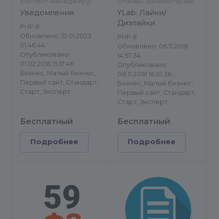
Контент-менеджеру/
Отзывы, комментарии/
Другое
Другое
Уведомления
YLab: Лайки/
Дизлайки
PHP 8
Обновлено: 12.01.2023
PHP 8
01:46:44
Обновлено: 06.11.2018
Опубликовано:
14:57:34
01.02.2016 15:17:46
Опубликовано:
Бизнес, Малый бизнес,
08.11.2018 16:10:36
Первый сайт, Стандарт,
Бизнес, Малый бизнес,
Старт, Эксперт
Первый сайт, Стандарт,
Старт, Эксперт
Бесплатный
Бесплатный
Подробнее
Подробнее