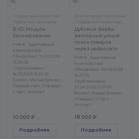
Поддержка клиентов/
Для интернет-магазина/
Маркетинг, реклама/
Поддержка клиентов/
Другое/Другое
Другое
B-ID: Модуль
Дубовой: Верба -
Бронирования
векторный умный
поиск товаров
PHP 8
Адаптивный
через нейросети
Композитный
Обновлено: 19.03.2026
PHP 8
Адаптивный
13:28:02
Композитный
Опубликовано:
Обновлено: 09.06.2026
14.05.2026 19:20:01
14:47:20
Бизнес, Малый бизнес,
Опубликовано:
Первый сайт, Стандарт,
23.04.2026 11:07:00
Старт, Эксперт
Бизнес, Малый бизнес,
Стандарт, Старт,
Эксперт
10 000 ₽
18 000 ₽
Подробнее
Подробнее