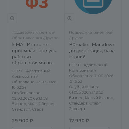
Поддержка клиентов/
Поддержка клиентов/
Обратная связь/Другое
Другое
SIMAI: Интернет-
BXmaker. Markdown
приёмная - модуль
документация, база
работы с
знаний
обращениями по
PHP 8
Адаптивный
59-ФЗ
Композитный
PHP 8
Адаптивный
Обновлено: 01.08.2026
Композитный
19:16:53
Обновлено: 23.03.2026
Опубликовано:
10:02:54
01.09.2020 21:49:59
Опубликовано:
Бизнес, Малый бизнес,
02.03.2020 09:13:58
Стандарт, Старт,
Бизнес, Малый бизнес,
Эксперт
Стандарт, Старт
29 900 ₽
12 990 ₽