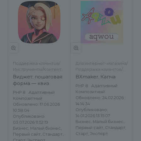
Поддержка клиентов/
Для интернет-магазина/
Инструменты/Контент-
Поддержка клиентов/
менеджеру/Другое
Другое/Другое
Виджет: пошаговая
BXmaker. Капча
форма — квиз
PHP 8
Адаптивный
Композитный
PHP 8
Адаптивный
Обновлено: 24.02.2026
Композитный
14:14:34
Обновлено: 17.06.2026
Опубликовано:
10:58:04
14.01.2026 13:15:07
Опубликовано:
Бизнес, Малый бизнес,
03.07.2026 11:52:19
Первый сайт, Стандарт,
Бизнес, Малый бизнес,
Старт, Эксперт
Первый сайт, Стандарт,
Старт, Эксперт