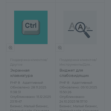
Поддержка клиентов/
Поддержка клиентов/
Другое
Инструменты/Для
разработчиков/Другое
Экранная
Виджет для
клавиатура
слабовидящих
PHP 8
Адаптивный
PHP 8
Адаптивный
Обновлено: 28.11.2025
Обновлено: 09.10.2025
11:38:31
15:50:26
Опубликовано: 15.12.2025
Опубликовано:
23:19:47
24.10.2025 18:57:10
Бизнес, Малый бизнес,
Бизнес, Малый бизнес,
Первый сайт, Стандарт,
Первый сайт, Стандарт,