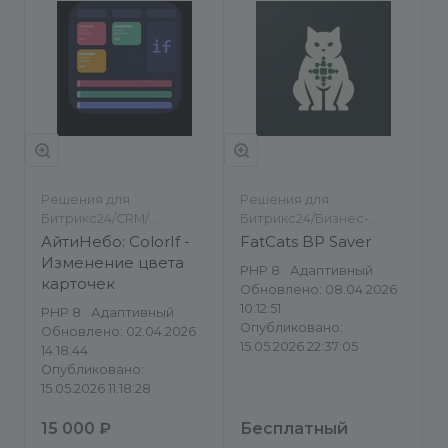
Решения для
Решения для
Битрикс24/CRM/
Битрикс24/Бизнес-
Инструменты
процессы/Инструменты
АйтиНебо: ColorIf -
FatCats BP Saver
Изменение цвета
PHP 8
Адаптивный
карточек
Обновлено: 08.04.2026
10:12:51
PHP 8
Адаптивный
Опубликовано:
Обновлено: 02.04.2026
15.05.2026 22:37:05
14:18:44
Опубликовано:
15.05.2026 11:18:28
15 000 ₽
Бесплатный