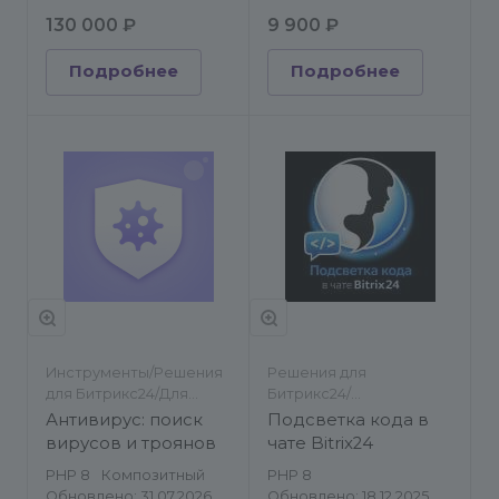
130 000 ₽
9 900 ₽
Подробнее
Подробнее
Инструменты/Решения
Решения для
для Битрикс24/Для
Битрикс24/
разработчиков/
Инструменты
Антивирус: поиск
Подсветка кода в
Инструменты
вирусов и троянов
чате Bitrix24
PHP 8
Композитный
PHP 8
Обновлено: 31.07.2026
Обновлено: 18.12.2025