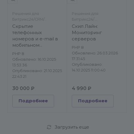
Решения для
Решения для
Битрикс24/CRM/
Битрикс24/
Инструменты
Инструменты/Другое
Скрытие
Скил Лайн:
телефонных
Мониторинг
номеров и e-mail в
серверов
мобильном
PHP 8
приложении
Обновлено: 26.03.2026
PHP 8
Битрикс24
17:31:45
Обновлено: 16.10.2025
Опубликовано:
13:53:36
14.10.2025 11:00:40
Опубликовано: 21.10.2025
22:43:21
30 000 ₽
4 990 ₽
Подробнее
Подробнее
Загрузить еще