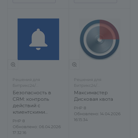
Решения для
Решения для
Битрикс24/
Битрикс24/
Инструменты
Инструменты/Другое
Безопасность в
Максимастер
CRM: контроль
Дисковая квота
действий с
PHP 8
клиентскими
Обновлено: 14.04.2026
персональными
16:15:34
PHP 8
данными
Обновлено: 06.04.2026
17:32:16