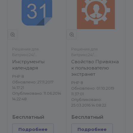
Решения для
Решения для
Битрикс24/
Битрикс24/
Инструменты
Инструменты
Инструменты
Свойство Привязка
календаря
к пользователю
экстранет
PHP 8
Обновлено: 27.11.2017
PHP 8
14:17:21
Обновлено: 01.10.2019
Опубликовано: 11.06.2014
11:37:01
14:22:48
Опубликовано:
25.03.2016 14:08:22
Бесплатный
Бесплатный
Подробнее
Подробнее