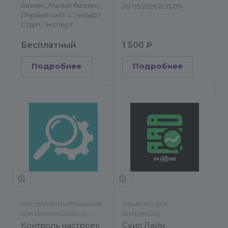
Бизнес, Малый бизнес,
20.05.2026 11:55:09
Первый сайт, Стандарт,
Старт, Эксперт
Бесплатный
1 500 ₽
Подробнее
Подробнее
Инструменты/Решения
Решения для
для Битрикс24/Для
Битрикс24/
разработчиков/
Инструменты/Другое
Контроль настроек
Скил Лайн: