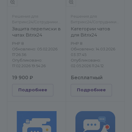
Решения для
Решения для
Битрикс24/Сотрудники/
Битрикс24/Сотрудники/
Инструменты
Инструменты
Защита переписки в
Категории чатов
чатах Bitrix24
для Bitrix24
PHP 8
PHP 8
Обновлено: 05.02.2026
Обновлено: 14.03.2026
17:26:36
03:37:45
Опубликовано:
Опубликовано:
17.02.2026 19:54:26
02.05.2026 11:24:12
19 900 ₽
Бесплатный
Подробнее
Подробнее