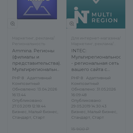
Маркетинг, реклама/
Для интернет-магазина/
Региональность
Маркетинг, реклама/
Другое/Региональность
Ammina. Регионы
INTEC:
(филиалы и
Мультирегиональность
представительства).
- региональная сеть
Мультирегиональность
вашего сайта с
на доменах и URL
продвижением в
PHP 8
Адаптивный
PHP 8
Адаптивный
адресах
поисковиках
Композитный
Композитный
Обновлено: 13.04.2026
Обновлено: 31.05.2026
16:13:44
16:09:48
Опубликовано:
Опубликовано:
27.03.2019 12:18:44
29.05.2019 14:30:43
Бизнес, Малый бизнес,
Бизнес, Малый бизнес,
Стандарт, Старт
Стандарт, Старт
15 900 ₽