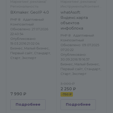
Маркетинг, реклама/
Маркетинг, реклама/
Региональность
Инструменты/Контент-
менеджеру/
BXmaker. GeoIP 4.0
whatAsoft:
Региональность
Яндекс.карта
PHP 8
Адаптивный
объектов
Композитный
инфоблока
Обновлено: 27.07.2026
22:40:54
PHP 8
Адаптивный
Опубликовано:
Композитный
19.03.2016 21:02:04
Обновлено: 09.07.2025
Бизнес, Малый бизнес,
07:20:22
Первый сайт, Стандарт,
Опубликовано:
Старт, Эксперт
30.09.2016 19:16:57
Бизнес, Малый бизнес,
Первый сайт, Стандарт,
Старт, Эксперт
3 000 ₽
2 250 ₽
7 990 ₽
-
750 ₽
Подробнее
Подробнее