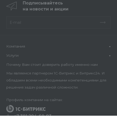
Подписывайтесь
на новости и акции
Компания
Услуги
Почему Вам стоит доверить работу именно нам
Мы являемся партнером 1С-Битрикс и Битрикс24. И
обладаем всеми необходимыми компетенциями для
решения задач различной сложности.
Профиль компании на сайтах:
+7 391 204-60-83