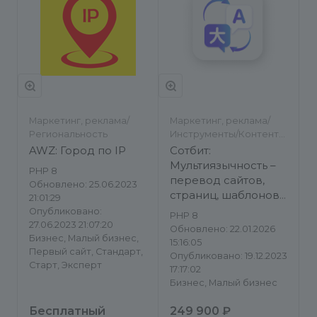
Маркетинг, реклама/
Маркетинг, реклама/
Региональность
Инструменты/Контент-
менеджеру/
AWZ: Город по IP
Сотбит:
Региональность
Мультиязычность –
PHP 8
перевод сайтов,
Обновлено: 25.06.2023
страниц, шаблонов,
21:01:29
инфоблоков, меню,
Опубликовано:
PHP 8
языковых файлов
27.06.2023 21:07:20
Обновлено: 22.01.2026
Бизнес, Малый бизнес,
15:16:05
Первый сайт, Стандарт,
Опубликовано: 19.12.2023
Старт, Эксперт
17:17:02
Бизнес, Малый бизнес
Бесплатный
249 900 ₽