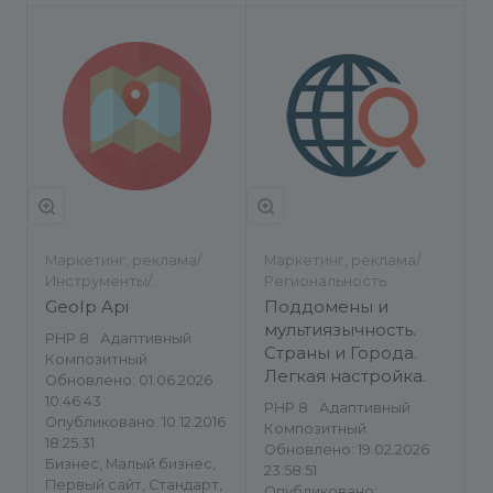
Маркетинг, реклама/
Маркетинг, реклама/
Инструменты/
Региональность
Региональность
GeoIp Api
Поддомены и
мультиязычность.
PHP 8
Адаптивный
Страны и Города.
Композитный
Легкая настройка.
Обновлено: 01.06.2026
10:46:43
PHP 8
Адаптивный
Опубликовано: 10.12.2016
Композитный
18:25:31
Обновлено: 19.02.2026
Бизнес, Малый бизнес,
23:58:51
Первый сайт, Стандарт,
Опубликовано: