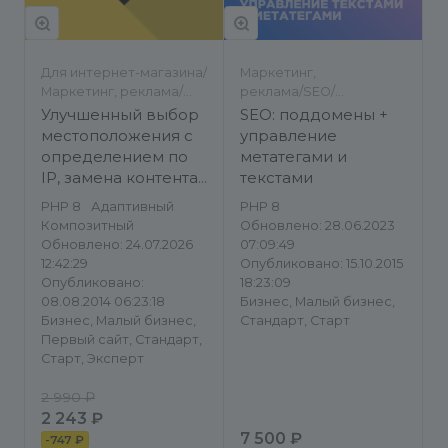
Для интернет-магазина/
Маркетинг,
Маркетинг, реклама/
реклама/SEO/
Корзина, покупка/
Региональность
Улучшенный выбор
SEO: поддомены +
Региональность
местоположения с
управление
определением по
метатегами и
IP, замена контента
текстами
в зависимости от
PHP 8
Адаптивный
PHP 8
города
Композитный
Обновлено: 28.06.2023
Обновлено: 24.07.2026
07:09:49
12:42:29
Опубликовано: 15.10.2015
Опубликовано:
18:23:09
08.08.2014 06:23:18
Бизнес, Малый бизнес,
Бизнес, Малый бизнес,
Стандарт, Старт
Первый сайт, Стандарт,
Старт, Эксперт
2 990 ₽
2 243 ₽
7 500 ₽
-
747 ₽