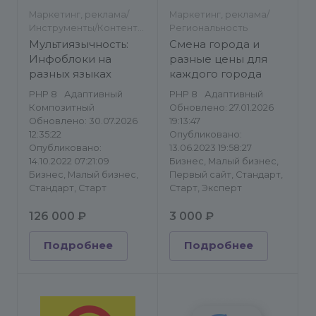
Маркетинг, реклама/
Маркетинг, реклама/
Инструменты/Контент-
Региональность
менеджеру/
Мультиязычность:
Смена города и
Региональность
Инфоблоки на
разные цены для
разных языках
каждого города
PHP 8
Адаптивный
PHP 8
Адаптивный
Композитный
Обновлено: 27.01.2026
Обновлено: 30.07.2026
19:13:47
12:35:22
Опубликовано:
Опубликовано:
13.06.2023 19:58:27
14.10.2022 07:21:09
Бизнес, Малый бизнес,
Бизнес, Малый бизнес,
Первый сайт, Стандарт,
Стандарт, Старт
Старт, Эксперт
126 000 ₽
3 000 ₽
Подробнее
Подробнее