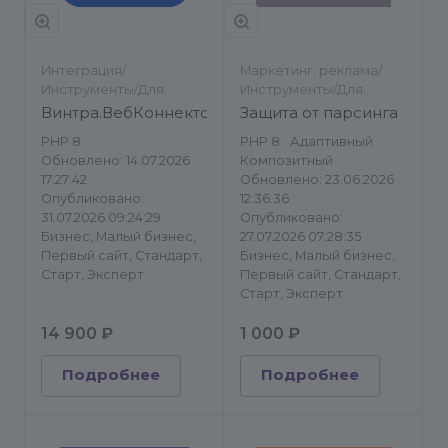
Интеграция/
Маркетинг, реклама/
Инструменты/Для
Инструменты/Для
разработчиков/Другое
разработчиков/SEO
Винтра.ВебКоннектор
Защита от парсинга
PHP 8
PHP 8
Адаптивный
Обновлено: 14.07.2026
Композитный
17:27:42
Обновлено: 23.06.2026
Опубликовано:
12:36:36
31.07.2026 09:24:29
Опубликовано:
Бизнес, Малый бизнес,
27.07.2026 07:28:35
Первый сайт, Стандарт,
Бизнес, Малый бизнес,
Старт, Эксперт
Первый сайт, Стандарт,
Старт, Эксперт
14 900 ₽
1 000 ₽
Подробнее
Подробнее