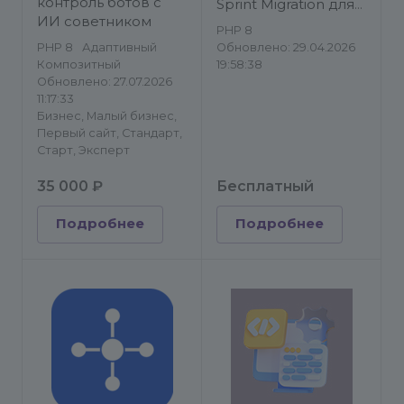
контроль ботов с
Sprint Migration для
ИИ советником
CRM Bitrix24
PHP 8
PHP 8
Адаптивный
Обновлено: 29.04.2026
Композитный
19:58:38
Обновлено: 27.07.2026
11:17:33
Бизнес, Малый бизнес,
Первый сайт, Стандарт,
Старт, Эксперт
35 000 ₽
Бесплатный
Подробнее
Подробнее