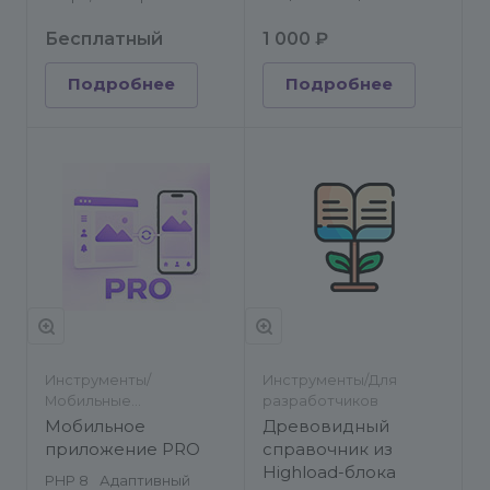
Бесплатный
1 000 ₽
Подробнее
Подробнее
Инструменты/
Инструменты/Для
Мобильные
разработчиков
приложения/Для
Мобильное
Древовидный
разработчиков
приложение PRO
справочник из
Highload-блока
PHP 8
Адаптивный