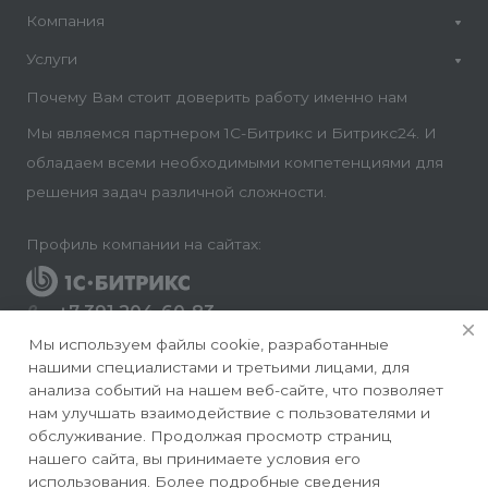
Компания
Услуги
Почему Вам стоит доверить работу именно нам
Мы являемся партнером 1С-Битрикс и Битрикс24. И
обладаем всеми необходимыми компетенциями для
решения задач различной сложности.
Профиль компании на сайтах:
+7 391 204-60-83
Заказать звонок
Мы используем файлы cookie, разработанные
нашими специалистами и третьими лицами, для
info@conversite.ru
анализа событий на нашем веб-сайте, что позволяет
нам улучшать взаимодействие с пользователями и
г. Красноярск, ул. Ладо Кецховели 22а, офис 8-28/1
обслуживание. Продолжая просмотр страниц
нашего сайта, вы принимаете условия его
использования. Более подробные сведения