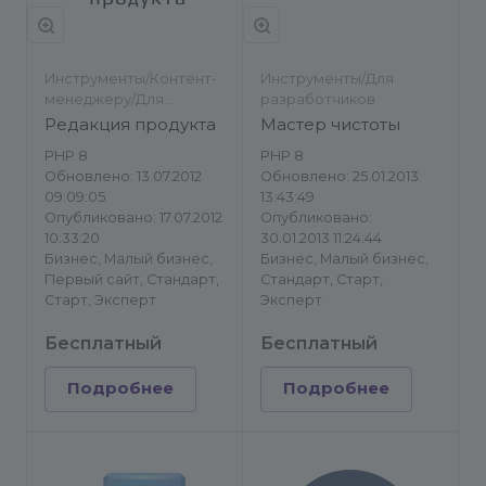
Инструменты/Контент-
Инструменты/Для
менеджеру/Для
разработчиков
разработчиков
Редакция продукта
Мастер чистоты
PHP 8
PHP 8
Обновлено: 13.07.2012
Обновлено: 25.01.2013
09:09:05
13:43:49
Опубликовано: 17.07.2012
Опубликовано:
10:33:20
30.01.2013 11:24:44
Бизнес, Малый бизнес,
Бизнес, Малый бизнес,
Первый сайт, Стандарт,
Стандарт, Старт,
Старт, Эксперт
Эксперт
Бесплатный
Бесплатный
Подробнее
Подробнее