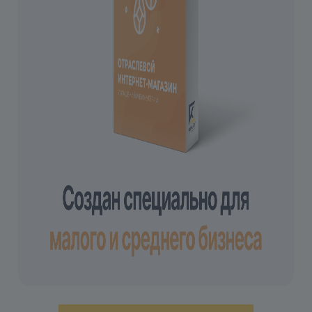
Обратите внимание
, купон нельзя активировать
на демо-версии продукта.
3.2. Загружаем решение
Переходим во вкладку
«Список обновлений»
,
где нажимаем кнопку
«Загрузить»
Принимаем
«Лицензионное соглашение»
,
соглашаемся с
«Условиями о
конфиденциальности»
и нажимаем кнопку
«Применить»