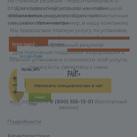
На странице решения – https://marketplace.1c-
bitrix.ru/solutions/krayt.account/ нажимаем
Для корректной установки и стабильной
«Установить»
работы рекомендуется обратиться к опытным
, указываем адрес сайта и
нажимаем «
специалистам — например, в нашу компанию.
Установить»
Мы предлагаем платную услугу по установке,
обеспечивая профессиональный подход и
гарантированный результат.
Для получения подробной информации о
платной установке и о стоимости этой услуги,
пожалуйста, свяжитесь с нами:
или позвоните
8 (800) 555-13-01
(бесплатный
звонок)
2.2. Загружаем решение
Подробности
Характеристики
Вас перекинет в административную панель в