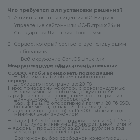
Что требуется для установки решения?
Активная платная лицензия «1С-Битрикс:
Управление сайтом» или «1С-Битрикс24» и
Стандартная Лицензия Программы.
Сервер, который соответствует следующим
требованиям:
Веб-окружение CentOS Linux или
Мы рекомендуем обратиться к компании
Виртуальная машина на его базе.
CLODO
, чтобы арендовать подходящий
Минимальный объём свободного
сервер.
дискового пространства: 20 Гб.
Ниже приведены некоторые рекомендуемые
В зависимости от объёма документов и
тарифные планы с описанием характеристик:
данных может потребоваться
Тариф F2 (2 Гб оперативной памяти, 20 Гб SSD,
больше места, однако 20 Гб является
4-ядерный процессор) за 14 400 рублей в год.
минимальным значением.
Тариф F4 (4 Гб оперативной памяти, 40 Гб SSD,
Наличие минимум 2 Гб оперативной памяти
4-ядерный процессор) за 28 800 рублей в год.
и 4-ядерного процессора.
Возможен выбор свободной конфигурации,