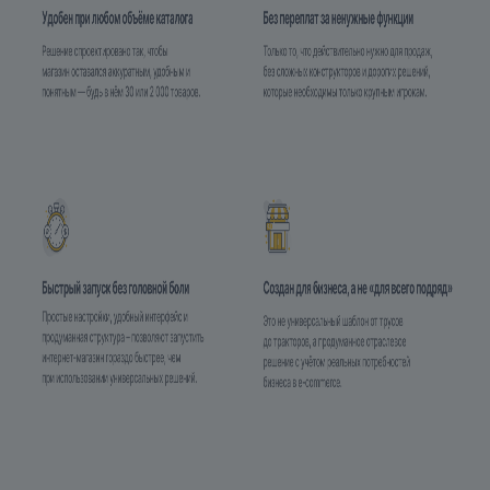
3.4. Запускаем мастер установки
В административной панели переходим в
раздел
«Настройки» – «Настройки продукта» –
«Список мастеров»
Выбираем нужный мастер (krayt.КОД_РЕШЕНИЯ),
нажимаем
«гамбургер»
и нажимаем
«Установить»