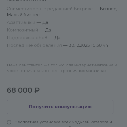
раздел
«Список обновлений»
, где нажимаем
Совместимость с редакцией Битрикс
—
Бизнес,
кнопку
«Загрузить»
Малый бизнес
Принимаем
«Лицензионное соглашение»
,
Адаптивный
—
Да
соглашаемся с
«Условиями о
Композитный
—
Да
конфиденциальности»
и нажимаем кнопку
Поддержка php8
—
Да
«Применить»
Последние обновления
—
30.12.2025 10:30:44
Цена действительна только для интернет-магазина и
может отличаться от цен в розничных магазинах
68 000 ₽
Получить консультацию
Бесплатная установка всех модулей каталога и