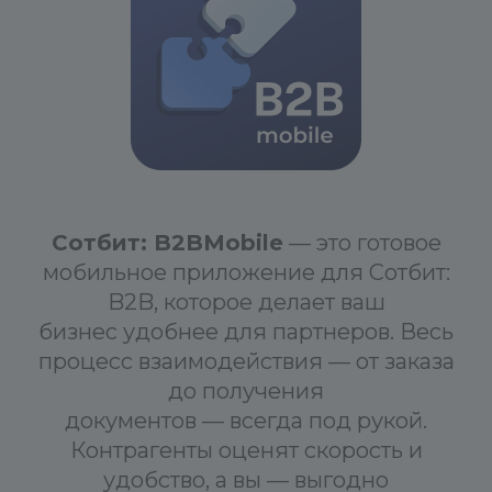
(номер тикета, если их несколько, то перечислить
через запятую)
Тело письма:
Подробно опишите суть претензии
к нашей техподдержке. Старайтесь избегать
эмоциональной составляющей, несмотря на то,
что иногда это бывает очень сложно сделать.
Претензия направляется по адресу:
info@conversite.ru
В кратчайшие сроки ваша претензия будет
Сотбит: B2BMobile
— это готовое
рассмотрена и вы получите ответ. А мы
мобильное приложение для Сотбит:
постараемся оперативно решить вашу
B2B, которое делает ваш
проблему.
бизнес удобнее для партнеров. Весь
процесс взаимодействия — от заказа
Оформив претензию, вы поможете сделать наш
до получения
сервис лучше.
документов — всегда под рукой.
Контрагенты оценят скорость и
___________________________________________________________
удобство, а вы — выгодно