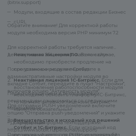
(bitrix.support)
Модули, входящие в состав редакции Бизнес
cURL
Обратите внимание! Для корректной работы
модуля необходима версия PHP минимум 7.2
Для корректной работы требуется наличие
действующего SSL сертификата на сайте
Неактивная лицензия ПО.
В этом случае,
необходимо приобрести продление на
После установки модуля перейдите в
программное решение Сотбит.
административные настройки модуля во
Неактивная лицензия 1С-Битрикс.
Если для
вкладке Сотбит, перейдите в пункт "Настройки",
восстановления работоспособности модуля
включите опцию "Активность модуля".
Перед обращением в техподдержку
необходимо обновить платформу 1С-Битрикс,
рекомендуем ознакомиться со следующими
то наличие активной лицензии Битрикс
Для отправки PUSH уведомлений включите
материалами:
является обязательным!
опцию "Отправка push-уведомлений" и укажите
ключ.
Вмешательство в исходный код решений
- Документация
Стандартная форма техподдержки:
Сотбит и 1С-Битрикс.
Если исходный код
https://www.sotbit.ru/personal/support/
Персональный ключ для PUSH уведомлений
решения меняется со стороны клиента без