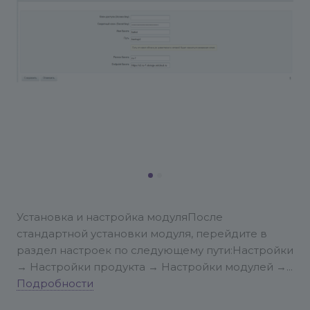
Установка и настройка модуля
После
стандартной установки модуля, перейдите в
раздел настроек по следующему пути:
Настройки
→ Настройки продукта → Настройки модулей →
Резервное копирование в Облако Selectel
Подробности
---
1.
Введите Access key и Secret key
Укажите ключ