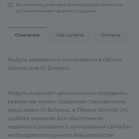
Бесплатная установка всех модулей каталога и
>> /dev/null
Более подробно о настройке
дополнительная гарантия 2 недели
резервного копирования из командной строки
вы можете узнать в курсе "Администратор.
Базовый" на официальном сайте 1С-Битрикс:
Описание
Как купить
Оплата
Резервное копирование из командной строки
---
После настройки
После ввода всех данных,
модуль будет готов к работе. Резервные копии
будут автоматически отправляться в указанную
Модуль резервного копирования в Облако
директорию в Selectel.
Selectel для 1С-Битрикс
Модуль позволяет автоматически отправлять
резервные копии, созданные стандартными
средствами 1С-Битрикс, в Облако Selectel. Это
удобное решение для обеспечения
надёжного резервного копирования сайта без
необходимости ручного вмешательства.