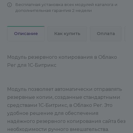
Бесплатная установка всех модулей каталога и
>> /dev/null
Более подробно о настройке
дополнительная гарантия 2 недели
резервного копирования из командной строки
вы можете узнать в курсе "Администратор.
Базовый" на официальном сайте 1С-Битрикс:
Описание
Как купить
Оплата
Резервное копирование из командной строки
---
После настройки
После ввода всех данных,
модуль будет готов к работе. Резервные копии
будут автоматически отправляться в указанную
Модуль резервного копирования в Облако
директорию в Рег.облако
Рег для 1С-Битрикс
Модуль позволяет автоматически отправлять
резервные копии, созданные стандартными
средствами 1С-Битрикс, в Облако Рег. Это
удобное решение для обеспечения
надёжного резервного копирования сайта без
необходимости ручного вмешательства.