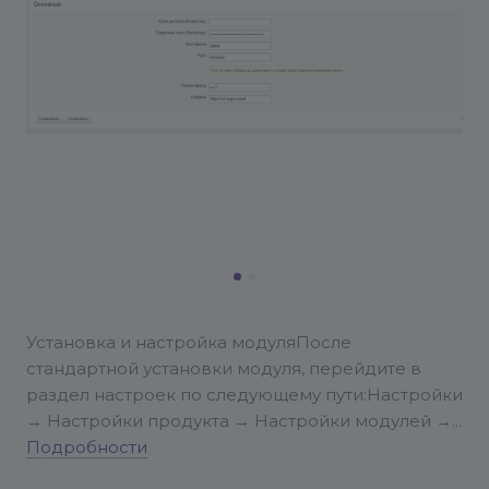
Установка и настройка модуля
После
стандартной установки модуля, перейдите в
раздел настроек по следующему пути:
Настройки
→ Настройки продукта → Настройки модулей →
Резервное копирование в Облако Рег
Подробности
---
1.
Введите Access key и Secret key
Укажите ключ