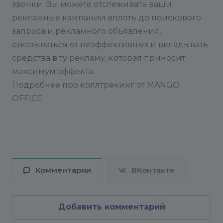
звонки. Вы можете отслеживать ваши
указана в стилях соответствующего блока сайта.
рекламные кампании вплоть до поискового
Модуль не изменяет эти стили, т.е. визуальное
отображение номера после включения модуля
запроса и рекламного объявления,
коллтрекинга не изменяется.
3. Номер для
отказываться от неэффективных и вкладывать
отображения по умолчанию (на случай, если
средства в ту рекламу, которая приносит
перестал работать коллтрекинг) должен быть
максимум эффекта.
указан в блоке на сайте. Т.е. удалять свой номер,
Подробнее про коллтрекинг от MANGO
который был до установки модуля коллтрекинга
OFFICE
из кода сайта не нужно.
Бесплатная техническая поддержка 24/7/365
Комментарии
ВКонтакте
Добавить комментарий