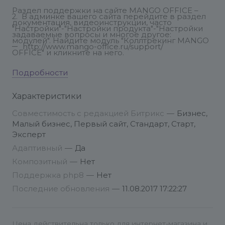
Раздел поддержки на сайте MANGO OFFICE –
2. В админке вашего сайта перейдите в раздел
документация, видеоинструкции, часто
"Настройки"-"Настройки продукта"-"Настройки
задаваемые вопросы и многое другое:
модулей". Найдите модуль "Коллтрекинг MANGO
http://www.mango-office.ru/support/
OFFICE" и кликните на него.
Подробности
3. В настройках модуля укажите:
- Id Вашего виджета коллтрекинга (Вы нашли его
Характеристики
в Личном кабинете MANGO OFFICE двумя
шагами выше)
Совместимость с редакцией Битрикс
—
Бизнес,
Малый бизнес, Первый сайт, Стандарт, Старт,
- CSS-селектор для вставки номера телефона. В
Эксперт
это поле напишите селектор, с помощью
Адаптивный
—
Да
которого размещен номер телефона на вашем
сайте.
Композитный
—
Нет
- Поставьте галочку "Показывать виджет"
Поддержка php8
—
Нет
Последние обновления
—
11.08.2017 17:22:27
Цена действительна только для интернет-магазина и