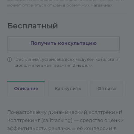
может отличаться от цен в розничных магазинах
Бесплатный
4. Номер на вашем сайте начал подменяться на
номер коллтрекинга, проверьте это.
Получить консультацию
Если номер размещен в нескольких местах на
сайте, например, в хедере и футере, подмена
произойдет во всех местах на один и тот же
Бесплатная установка всех модулей каталога и
дополнительная гарантия 2 недели
номер.
Важные замечания
Описание
Как купить
Оплата
1. Формат отображения номера (8 495 540 44 44
или +7 495 540 4444) задается в настройках
коллтрекинга в Личном кабинете MANGO
По-настоящему динамический коллтрекинг!
OFFICE.
Коллтрекинг (calltracking) — средство оценки
эффективности рекламы и её конверсии в
2. Верстка отображения номера должна быть