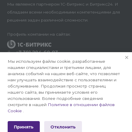
Мы являемся партнером 1С-Битрикс и Битрикс24. И
обладаем всеми необходимыми компетенциями для
решения задач различной сложности.
Профиль компании на сайтах:
+7 391 204-60-83
Заказать звонок
Мы используем файлы cookie, разработанные
нашими специалистами и третьими лицами, для
info@conversite.ru
анализа событий на нашем веб-сайте, что позволяет
нам улучшать взаимодействие с пользователями и
г. Красноярск, ул. Ладо Кецховели 22а, офис 8-28/1
обслуживание. Продолжая просмотр страниц
нашего сайта, вы принимаете условия его
использования. Более подробные сведения
смотрите в нашей
Политике в отношении файлов
Cookie
.
© 2026 Конверсайт - Разработка и продвижение
сайтов на 1С-Битрикс
Принять
Отклонить