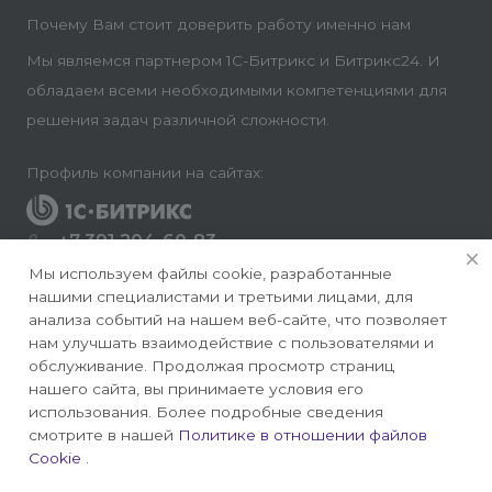
Почему Вам стоит доверить работу именно нам
Мы являемся партнером 1С-Битрикс и Битрикс24. И
обладаем всеми необходимыми компетенциями для
решения задач различной сложности.
Профиль компании на сайтах:
+7 391 204-60-83
Заказать звонок
Мы используем файлы cookie, разработанные
нашими специалистами и третьими лицами, для
info@conversite.ru
анализа событий на нашем веб-сайте, что позволяет
нам улучшать взаимодействие с пользователями и
г. Красноярск, ул. Ладо Кецховели 22а, офис 8-28/1
обслуживание. Продолжая просмотр страниц
нашего сайта, вы принимаете условия его
использования. Более подробные сведения
смотрите в нашей
Политике в отношении файлов
Cookie
.
© 2026 Конверсайт - Разработка и продвижение