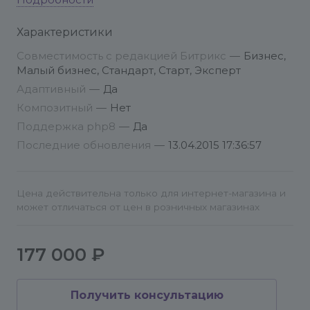
авторизации вернет пользователя на указанную
Подробности
в параметрах модуля страницу. Примечание:
Характеристики
модуль обязательно должен быть размещен на
странице куда пользователя возвращает после
Совместимость с редакцией Битрикс
—
Бизнес,
авторизации, для этого его нужно разместить в
Малый бизнес, Стандарт, Старт, Эксперт
шаблоне сайта.
Адаптивный
—
Да
Композитный
—
Нет
Для получения корректных данных необходимо
Поддержка php8
—
Да
выполнить все процедуры по регистрации
Последние обновления
—
13.04.2015 17:36:57
вашего сайта (информационной системы) в
ЕСИА. Подробнее здесь: http://esia.pro/esia
Телефон: 8 499 110-99-73
Цена действительна только для интернет-магазина и
Электронная почта: info@conversite.ru
может отличаться от цен в розничных магазинах
esia.pro
177 000 ₽
Получить консультацию