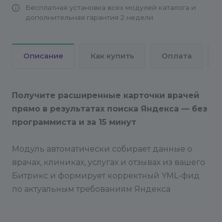
Бесплатная установка всех модулей каталога и
свойств этих инфоблоков с тегами фида.
дополнительная гарантия 2 недели
Перейдите в раздел Сервисы > Яндекс Врачи >
Основные настройки.
Описание
Как купить
Оплата
Шаг 1:
Настройка инфоблоков
У вас есть два варианта:
Получите расширенные карточки врачей
1) Создать инфоблоки автоматически: Если у вас
прямо в результатах поиска Яндекса — без
еще нет структуры для хранения информации о
программиста и за 15 минут
врачах, клиниках и т.д., модуль может создать их
за вас. На странице настроек вы увидите кнопки
Модуль автоматически собирает данные о
для создания инфоблоков «Клиники», «Врачи»,
врачах, клиниках, услугах и отзывах из вашего
«Услуги», «Отзывы» и «Предложения». Нажмите
на них, и модуль автоматически создаст
Битрикс и формирует корректный YML-фид
необходимые инфоблоки с нужными
по актуальным требованиям Яндекса
свойствами.