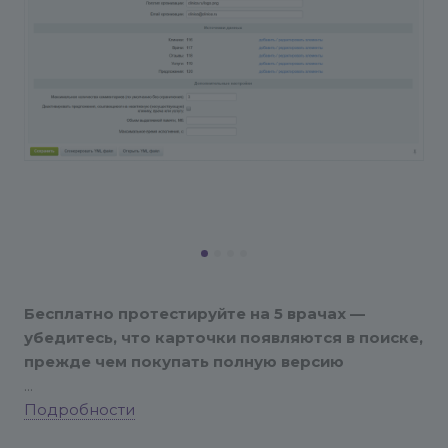
Бесплатно протестируйте на 5 врачах —
убедитесь, что карточки появляются в поиске,
прежде чем покупать полную версию
По вопросам настройки, установки модуля,
Подробности
обращайтесь на почту info@conversite.ru Мы