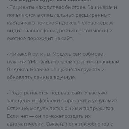
свойство из вашего инфоблока.
• Пациенты находят вас быстрее. Ваши врачи
появляются в специальных расширенных
Обязательные поля отмечены звездочкой. Их
карточках в поиске Яндекса. Человек сразу
необходимо заполнить в первую очередь.
видит главное (опыт, рейтинг, стоимость) и
Шаг 3:
Общие настройки
охотнее переходит на сайт.
В этом блоке вам нужно указать общую
информацию о вашей организации:
• Никакой рутины. Модуль сам собирает
нужный YML-файл по всем строгим правилам
•Название организации
Яндекса. Больше не нужно выгружать и
обновлять данные вручную.
•Юридическое название организации
•Сайт организации
• Подстраивается под ваш сайт. У вас уже
заведены инфоблоки с врачами и услугами?
•Логотип
Отлично, модуль легко с ними подружится.
Если нет — он поможет создать их
Шаг 4:
Генерация YML-фида
автоматически. Связать поля инфоблоков с
После завершения всех настроек у вас есть два