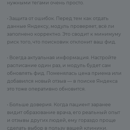
нужными тегами очень просто.
способа сгенерировать фид:
• Защита от ошибок. Перед тем как отдать
1) Ручная генерация: Нажмите на кнопку
«Сгенерировать YML». Модуль создаст файл
данные Яндексу, модуль проверяет, всё ли
yf_doctors.yml в корне вашего сайта. Рядом с
заполнено корректно. Это сводит к минимуму
кнопкой появится ссылка на этот файл. Этот
риск того, что поисковик отклонит ваш фид.
способ удобен для первоначальной проверки и
отладки.
• Всегда актуальная информация. Настройте
расписание один раз, и модуль будет сам
2) Автоматическая генерация: Для регулярного
обновлять фид. Поменялась цена приема или
обновления данных настройте агент. Укажите
добавился новый отзыв — в поиске Яндекса
время первого запуска и интервал (в секундах),
с которым фид будет обновляться. Например,
это тоже оперативно обновится.
для ежедневного обновления укажите интервал
86400. Нажмите «Сохранить», и агент будет
• Больше доверия. Когда пациент заранее
автоматически пересоздавать YML-файл по
видит образование врача, его реальный опыт
заданному расписанию.
и отзывы других людей, ему гораздо проще
сделать выбор в пользу вашей клиники.