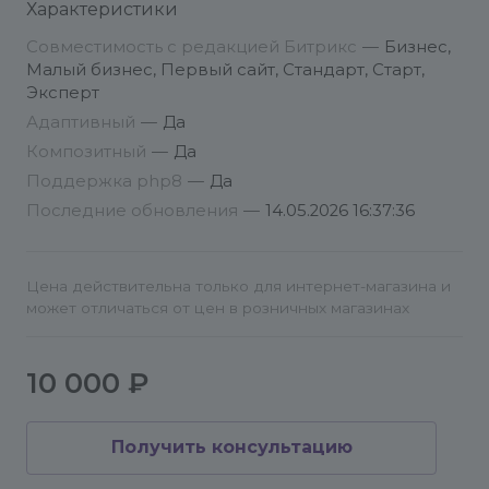
Характеристики
всегда на связи и с удовольствием вам
поможем.
Совместимость с редакцией Битрикс
—
Бизнес,
Малый бизнес, Первый сайт, Стандарт, Старт,
Эксперт
Установка
Адаптивный
—
Да
Композитный
—
Да
Установите модуль стандартными средствами
Поддержка php8
—
Да
1с-Битрикс
Последние обновления
—
14.05.2026 16:37:36
После загрузки модуль появится в списке
решений. Нажмите на кнопку «Установить».
Цена действительна только для интернет-магазина и
может отличаться от цен в розничных магазинах
После успешной установки перейдите к
настройке модуля.
10 000 ₽
Настройка модуля:
Настройка модуля заключается в указании
Получить консультацию
инфоблоков, из которых будут браться данные
для генерации YML-фида, и сопоставлении