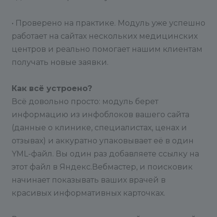
Шаг 5:
Добавление фида в Яндекс.Вебмастер
• Проверено на практике. Модуль уже успешно
1.Скопируйте ссылку на сгенерированный YML-
файл (http://ваш-сайт.рф/yf_doctors.yml ).
работает на сайтах нескольких медицинских
центров и реально помогает нашим клиентам
2.Перейдите в Яндекс.Вебмастер.
получать новые заявки.
3.Выберите ваш сайт, перейдите в раздел Турбо-
Как всё устроено?
страницы > Источники.
Всё довольно просто: модуль берет
информацию из инфоблоков вашего сайта
4.Нажмите «Добавить источник» и вставьте
(данные о клинике, специалистах, ценах и
ссылку на ваш YML-файл.
отзывах) и аккуратно упаковывает её в один
После проверки фида со стороны Яндекса,
YML-файл. Вы один раз добавляете ссылку на
информация о ваших врачах начнет появляться в
этот файл в Яндекс.Вебмастер, и поисковик
расширенных карточках в результатах поиска.
начинает показывать ваших врачей в
красивых информативных карточках.
Ссылка на подробное руководство