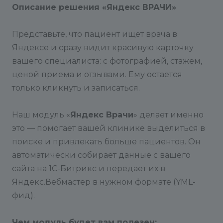
2) Использовать существующие инфоблоки: Если
Описание решения «Яндекс ВРАЧИ
»
на вашем сайте уже есть инфоблоки с
необходимой информацией, вы можете просто
Представьте, что пациент ищет врача в
выбрать их из выпадающих списков для каждой
Яндексе и сразу видит красивую карточку
из сущностей (клиники, врачи и т.д.).
вашего специалиста: с фотографией, стажем,
Шаг 2:
Сопоставление свойств
ценой приема и отзывами. Ему остается
После того как вы выбрали инфоблоки,
только кликнуть и записаться.
необходимо сопоставить их свойства с полями,
которые требуются Яндексу для YML-фида. Для
Наш модуль «
Яндекс Врачи
» делает именно
каждой сущности (клиника, врач, услуга, отзыв,
это — помогает вашей клинике выделиться в
предложение) появится блок с настройками.
поиске и привлекать больше пациентов. Он
автоматически собирает данные с вашего
В левой части вы увидите название поля в фиде
Яндекса (например, «Название клиники», «ФИО
сайта на 1С-Битрикс и передает их в
врача», «Стоимость приема»). В правой части —
Яндекс.Вебмастер в нужном формате (YML-
выпадающий список со свойствами
фид).
соответствующего инфоблока. Ваша задача —
для каждого поля Яндекса выбрать подходящее
Чем модуль будет вам полезен: