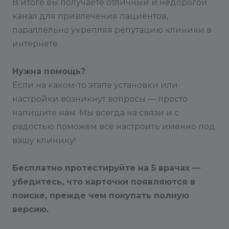
В итоге вы получаете отличный и недорогой
пользователя. info@conversite.ru или tg: @kiva44
канал для привлечения пациентов,
адрес для получения технической поддержки.
параллельно укрепляя репутацию клиники в
Мы стараемся обработать все запросы в
интернете.
течение 1 рабочего дня. Специалисты
поддержки отвечают на письма в порядке
Нужна помощь?
живой очереди по будням с 8:00 до 16:00 по
Если на каком-то этапе установки или
московскому времени. Суббота и воскресение -
настройки возникнут вопросы — просто
выходные дни.
напишите нам. Мы всегда на связи и с
радостью поможем всё настроить именно под
вашу клинику!
Бесплатно протестируйте на 5 врачах —
убедитесь, что карточки появляются в
поиске, прежде чем покупать полную
версию.